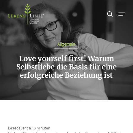
Skip
to
Menu
main
content
Allgemein
Love yourself first! Warum
Selbstliebe die Basis für eine
erfolgreiche Beziehung ist
Lesedauer ca.:
5
Minuten