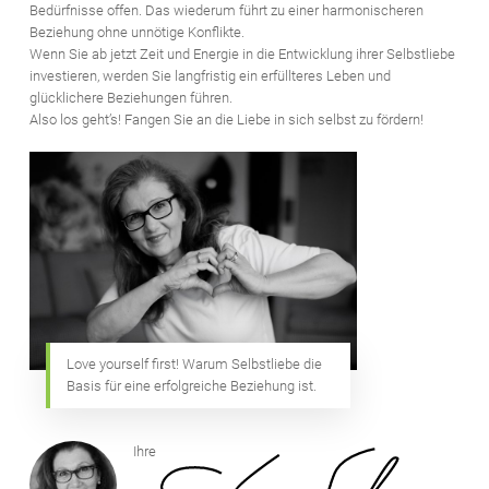
Bedürfnisse offen. Das wiederum führt zu einer harmonischeren
Beziehung ohne unnötige Konflikte.
Wenn Sie ab jetzt Zeit und Energie in die Entwicklung ihrer Selbstliebe
investieren, werden Sie langfristig ein erfüllteres Leben und
glücklichere Beziehungen führen.
Also los geht’s! Fangen Sie an die Liebe in sich selbst zu fördern!
Love yourself first! Warum Selbstliebe die
Basis für eine erfolgreiche Beziehung ist.
Ihre