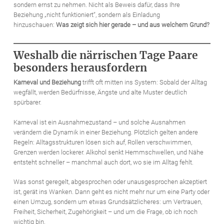
sondern ernst zu nehmen. Nicht als Beweis dafür, dass Ihre
Beziehung „nicht funktioniert“, sondern als Einladung
hinzuschauen:
Was zeigt sich hier gerade – und aus welchem Grund?
Weshalb die närrischen Tage Paare
besonders herausfordern
Karneval und Beziehung
trifft oft mitten ins System: Sobald der Alltag
wegfällt, werden Bedürfnisse, Ängste und alte Muster deutlich
spürbarer.
Karneval ist ein Ausnahmezustand – und solche Ausnahmen
verändern die Dynamik in einer Beziehung. Plötzlich gelten andere
Regeln: Alltagsstrukturen lösen sich auf, Rollen verschwimmen,
Grenzen werden lockerer. Alkohol senkt Hemmschwellen, und Nähe
entsteht schneller – manchmal auch dort, wo sie im Alltag fehlt.
Was sonst geregelt, abgesprochen oder unausgesprochen akzeptiert
ist, gerät ins Wanken. Dann geht es nicht mehr nur um eine Party oder
einen Umzug, sondern um etwas Grundsätzlicheres: um Vertrauen,
Freiheit, Sicherheit, Zugehörigkeit – und um die Frage, ob ich noch
wichtig bin.