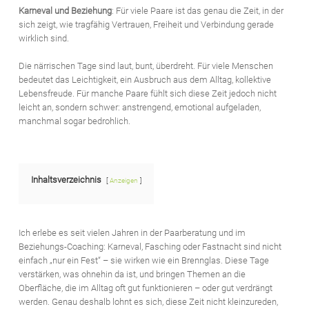
Karneval und Beziehung
: Für viele Paare ist das genau die Zeit, in der
sich zeigt, wie tragfähig Vertrauen, Freiheit und Verbindung gerade
wirklich sind.
Die närrischen Tage sind laut, bunt, überdreht. Für viele Menschen
bedeutet das Leichtigkeit, ein Ausbruch aus dem Alltag, kollektive
Lebensfreude. Für manche Paare fühlt sich diese Zeit jedoch nicht
leicht an, sondern schwer: anstrengend, emotional aufgeladen,
manchmal sogar bedrohlich.
Inhaltsverzeichnis
Anzeigen
Ich erlebe es seit vielen Jahren in der Paarberatung und im
Beziehungs-Coaching: Karneval, Fasching oder Fastnacht sind nicht
einfach „nur ein Fest“ – sie wirken wie ein Brennglas. Diese Tage
verstärken, was ohnehin da ist, und bringen Themen an die
Oberfläche, die im Alltag oft gut funktionieren – oder gut verdrängt
werden. Genau deshalb lohnt es sich, diese Zeit nicht kleinzureden,