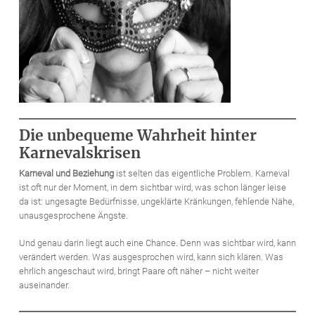
Die unbequeme Wahrheit hinter
Karnevalskrisen
Karneval und Beziehung
ist selten das eigentliche Problem. Karneval
ist oft nur der Moment, in dem sichtbar wird, was schon länger leise
da ist: ungesagte Bedürfnisse, ungeklärte Kränkungen, fehlende Nähe,
unausgesprochene Ängste.
Und genau darin liegt auch eine Chance. Denn was sichtbar wird, kann
verändert werden. Was ausgesprochen wird, kann sich klären. Was
ehrlich angeschaut wird, bringt Paare oft näher – nicht weiter
auseinander.