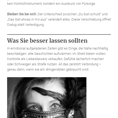
kein Kontrollinstrument, sondern ein Ausdruck von Fürsorge.
Bleiben Sie bei sich.
Der Unterschied zwischen „Du bist schuld“ und
„Das löst etwas in mir aus“ verändert alles. Diese Verschiebung öffnet
Dialog statt Verteidigung.
Was Sie besser lassen sollten
In emotional aufgeladenen Zeiten gibt es Dinge, die Nähe nachhaltig
beschädigen: alte Geschichten aufwärmen, im Streit klären wollen,
Kontrolle als Liebesbeweis verkaufen, Gefühle lächerlich machen
oder Schweigen als Strafe nutzen. All das zerstört Verbindung –
genau dann, wenn sie am dringendsten gebraucht wird.