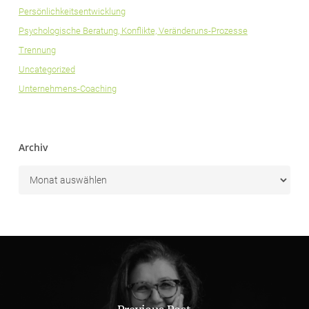
Persönlichkeitsentwicklung
Psychologische Beratung, Konflikte, Veränderuns-Prozesse
Trennung
Uncategorized
Unternehmens-Coaching
Archiv